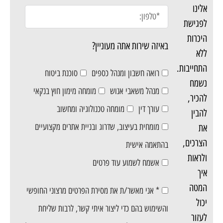
אלינו
לפגישת
היכרות
באיזה שירות אתה מעוניין?
ללא
התחייבות.
רואה חשבון ומנהל כספים
סוכנת ביטוח
נשמח
מנהל משאבי אנוש
מומחה מימון חוץ בנקאי
להכיר,
עורך דין
מומחה טכנולוגיה ומחשוב
להבין
מומחית בעיצוב, שדרוג ובניית אתרים מקצועיים
את
הצרכים,
בהתאמה אישית
ולראות
אשמח לשמוע עוד פרטים
איך
המטה
* אני מאשר/ת את מסירת הפרטים מרצוני החופשי
יכול
והשימוש בהם כדי ליצור איתי קשר, לרבות שליחת
לעזור