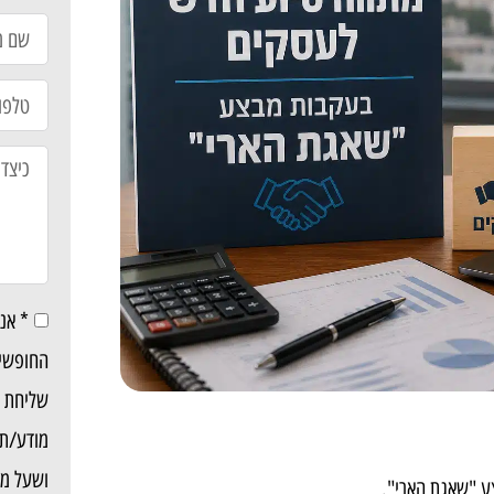
* אנ
החופשי 
שליחת די
מודע/ת 
ושעל מד
ע "שאגת הארי".