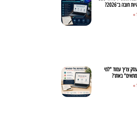
 חובה ב־2026?
 »
סק צריך עמוד "למי
מתאים" באתר?
 »