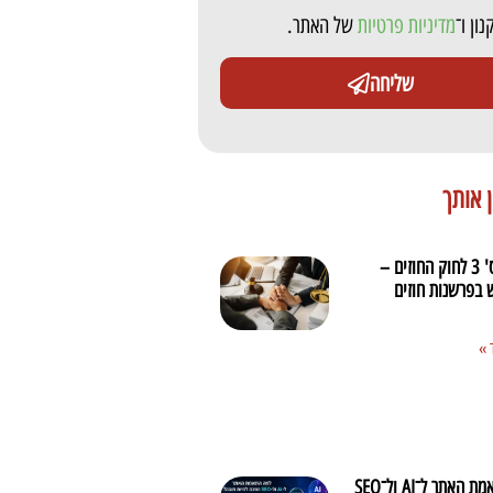
ון ו־
מדיניות פרטיות
של האתר.
שליחה
ן אותך
תיקון מס' 3 לחוק החוזים –
 בפרשנות חוזים
 »
למה התאמת האתר ל־AI ול־SEO