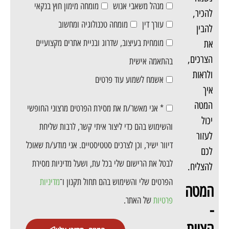
מנהל משאבי אנוש
מומחה מימון חוץ בנקאי
להכיר,
עורך דין
מומחה טכנולוגיה ומחשוב
להבין
מומחית בעיצוב, שדרוג ובניית אתרים מקצועיים
את
הצרכים,
בהתאמה אישית
ולראות
אשמח לשמוע עוד פרטים
איך
המטה
* אני מאשר/ת את מסירת הפרטים מרצוני החופשי
יכול
והשימוש בהם כדי ליצור איתי קשר, לרבות שליחת
לעזור
דיוור ישיר, וכן לצרכים סטטיסטיים. אני מודע/ת שאוכל
לכם
לבטל את הרישום שלי בכל עת, ושעל מדיניות מסירת
להצליח.
הפרטים שלי והשימוש בהם תחול תקנון ו־
מדיניות
המטה
פרטיות
של האתר.
-