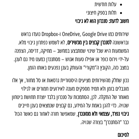
עלות חודשית
תלות בספק חיצוני
חשוב לדעת: סנכרון הוא לא גיבוי
שירותים כמו OneDrive, Google Drive ו-Dropbox נועדו בראש
ובראשונה
לסנכרן קבצים בין מכשירים
, לא לשמש כפתרון גיבוי מלא.
המשמעות היא שכל שינוי שמתבצע במחשב – מחיקה, דריסה, הצפנה
על-ידי וירוס כופר או אפילו טעות אנוש – מסתנכרן כמעט מיד גם לענן.
במצב כזה, הקובץ ה”מקורי” והעותק בענן נפגעים באותו הזמן.
נכון שחלק מהשירותים מציעים היסטוריית גרסאות או סל מחזור, אך אלו
מוגבלים בזמן ולא תמיד מספקים מענה לאירועים חמורים או לגילוי
מאוחר של התקלה. לכן, הסתמכות על סנכרון בלבד יוצרת תחושת ביטחון
שגויה. כדי להגן באמת על המידע, גם קבצים שנמצאים בענן חייבים
גיבוי נפרד, עצמאי ולא מסונכרן
, שמאפשר חזרה לאחור גם כאשר הכול
כבר “הסתנכרן” בצורה שגויה.
לסיכום