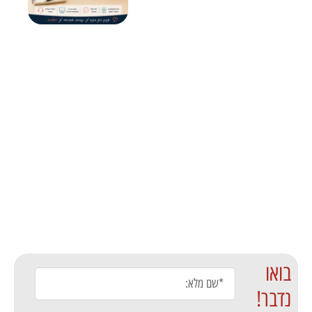
בואו
נדבר!