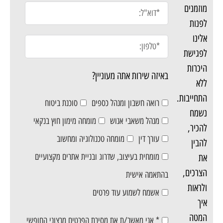
מוזמנים
לפנות
אלינו
לפגישת
היכרות
באיזה שירות אתה מעוניין?
ללא
התחייבות.
רואה חשבון ומנהל כספים
סוכנת ביטוח
נשמח
מנהל משאבי אנוש
מומחה מימון חוץ בנקאי
להכיר,
עורך דין
מומחה טכנולוגיה ומחשוב
להבין
מומחית בעיצוב, שדרוג ובניית אתרים מקצועיים
את
הצרכים,
בהתאמה אישית
ולראות
אשמח לשמוע עוד פרטים
איך
המטה
* אני מאשר/ת את מסירת הפרטים מרצוני החופשי